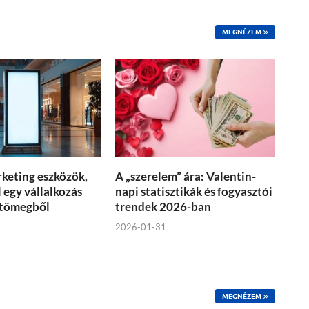
MEGNÉZEM
rketing eszközök,
A „szerelem” ára: Valentin-
 egy vállalkozás
napi statisztikák és fogyasztói
 tömegből
trendek 2026-ban
2026-01-31
MEGNÉZEM