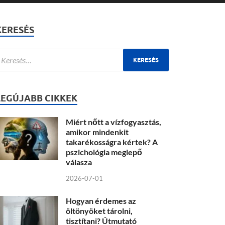
KERESÉS
LEGÚJABB CIKKEK
Miért nőtt a vízfogyasztás,
amikor mindenkit
takarékosságra kértek? A
pszichológia meglepő
válasza
2026-07-01
Hogyan érdemes az
öltönyöket tárolni,
tisztítani? Útmutató