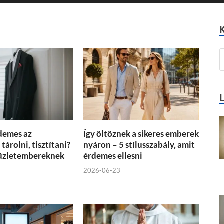
demes az
Így öltöznek a sikeres emberek
tárolni, tisztítani?
nyáron – 5 stílusszabály, amit
üzletembereknek
érdemes ellesni
2026-06-23