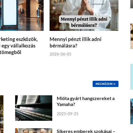
rketing eszközök,
Mennyi pénzt illik adni
 egy vállalkozás
bérmálásra?
 tömegből
2026-06-05
MEGNÉZEM
Mióta gyárt hangszereket a
Yamaha?
2025-09-25
Sikeres emberek szokásai –