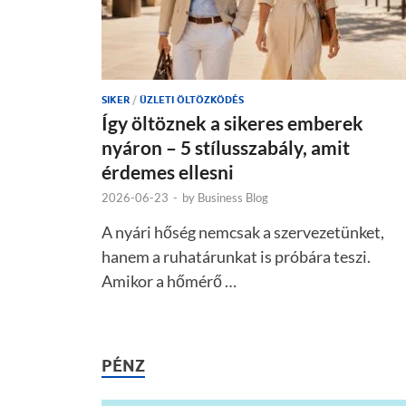
SIKER
/
ÜZLETI ÖLTÖZKÖDÉS
Így öltöznek a sikeres emberek
nyáron – 5 stílusszabály, amit
érdemes ellesni
2026-06-23
-
by
Business Blog
A nyári hőség nemcsak a szervezetünket,
hanem a ruhatárunkat is próbára teszi.
Amikor a hőmérő …
PÉNZ