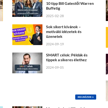
10 tipp Bill Gatestől Warren
Buffetig
2025-02-28
Sok sikert kívánok –
motíváló idézetek és
üzenetek
2024-09-19
SMART célok: Példák és
tippek a sikeres élethez
2024-09-05
MEGNÉZEM