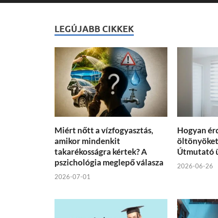
LEGÚJABB CIKKEK
Miért nőtt a vízfogyasztás,
Hogyan ér
amikor mindenkit
öltönyöket 
takarékosságra kértek? A
Útmutató 
pszichológia meglepő válasza
2026-06-26
2026-07-01