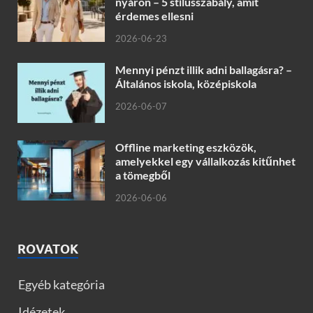
nyáron – 5 stílusszabály, amit
érdemes ellesni
2026-06-23
Mennyi pénzt illik adni ballagásra? –
Általános iskola, középiskola
2026-06-07
Offline marketing eszközök,
amelyekkel egy vállalkozás kitűnhet
a tömegből
2026-06-06
ROVATOK
Egyéb kategória
Idézetek