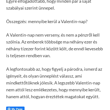
Egyre elfogadottabb, hogy minden pár a saját
szabályai szerint ünnepel.
Összegzés: mennyibe kerül a Valentin-nap?
A Valentin-nap nem verseny, és nem a pénzről kell
szólnia. Az emberek többsége ma néhány ezer és
néhány tízezer forint között költ, de ennél kevesebb
is teljesen rendben van.
A legfontosabb az, hogy figyelj a párodra, ismerd az
igényeit, és olyan ünneplést válassz, ami
mindkettőtöknek jólesik. A legszebb Valentin-nap
nem attól lesz emlékezetes, hogy mennyibe került,
hanem attól, hogyan éreztétek magatokat együtt.