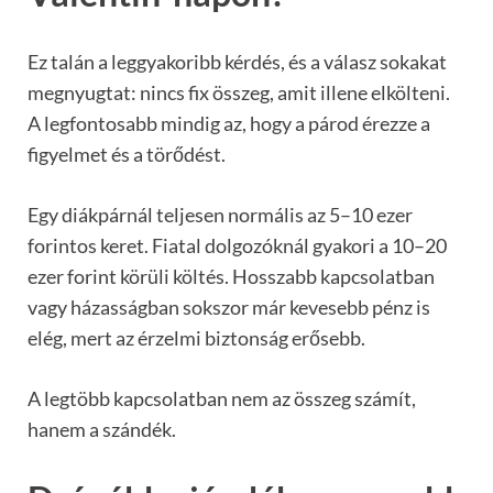
Ez talán a leggyakoribb kérdés, és a válasz sokakat
megnyugtat: nincs fix összeg, amit illene elkölteni.
A legfontosabb mindig az, hogy a párod érezze a
figyelmet és a törődést.
Egy diákpárnál teljesen normális az 5–10 ezer
forintos keret. Fiatal dolgozóknál gyakori a 10–20
ezer forint körüli költés. Hosszabb kapcsolatban
vagy házasságban sokszor már kevesebb pénz is
elég, mert az érzelmi biztonság erősebb.
A legtöbb kapcsolatban nem az összeg számít,
hanem a szándék.