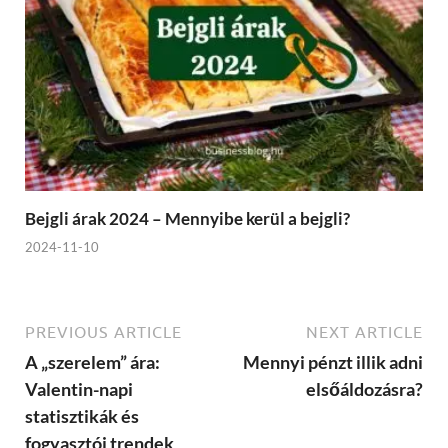
Bejgli árak 2024 – Mennyibe kerül a bejgli?
2024-11-10
PREVIOUS ARTICLE
NEXT ARTICLE
A „szerelem” ára:
Mennyi pénzt illik adni
Valentin-napi
elsőáldozásra?
statisztikák és
fogyasztói trendek