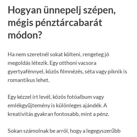
Hogyan ünnepelj szépen,
mégis pénztárcabarát
módon?
Ha nem szeretnél sokat költeni, rengeteg jó
megoldás létezik. Egy otthoni vacsora
gyertyafénnyel, közös filmnézés, séta vagy piknik is
romantikus lehet.
Egy kézzel írt levél, közös fotóalbum vagy
emlékgyűjtemény is különleges ajándék. A
kreativitás gyakran fontosabb, mint a pénz.
Sokan számolnak be arról, hogy a legegyszerűbb