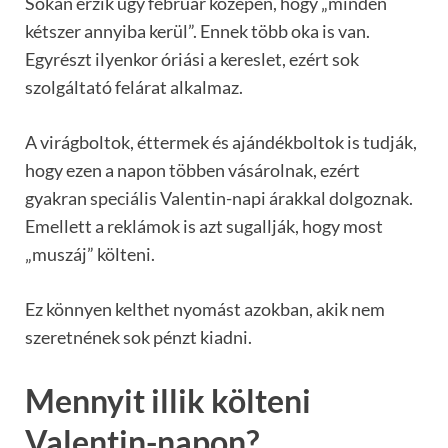
Sokan érzik úgy február közepén, hogy „minden
kétszer annyiba kerül”. Ennek több oka is van.
Egyrészt ilyenkor óriási a kereslet, ezért sok
szolgáltató felárat alkalmaz.
A virágboltok, éttermek és ajándékboltok is tudják,
hogy ezen a napon többen vásárolnak, ezért
gyakran speciális Valentin-napi árakkal dolgoznak.
Emellett a reklámok is azt sugallják, hogy most
„muszáj” költeni.
Ez könnyen kelthet nyomást azokban, akik nem
szeretnének sok pénzt kiadni.
Mennyit illik költeni
Valentin-napon?