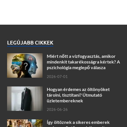
LEGÚJABB CIKKEK
Miért nőtt a vízfogyasztás, amikor
mindenkit takarékosságra kértek? A
pszichológia meglepő válasza
2026-07-01
Hogyan érdemes az öltönyöket
tárolni, tisztítani? Útmutató
üzletembereknek
2026-06-26
Így öltöznek a sikeres emberek