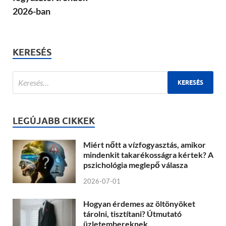
2026-ban
KERESÉS
LEGÚJABB CIKKEK
Miért nőtt a vízfogyasztás, amikor
mindenkit takarékosságra kértek? A
pszichológia meglepő válasza
2026-07-01
Hogyan érdemes az öltönyöket
tárolni, tisztítani? Útmutató
üzletembereknek