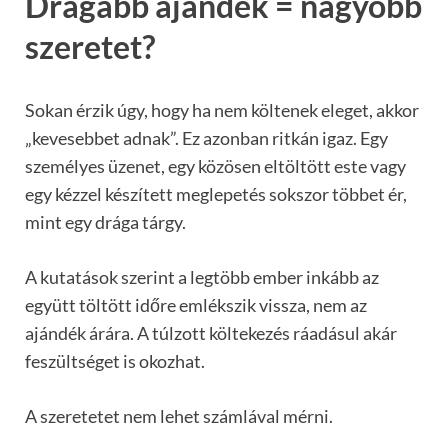
Drágább ajándék = nagyobb
szeretet?
Sokan érzik úgy, hogy ha nem költenek eleget, akkor
„kevesebbet adnak”. Ez azonban ritkán igaz. Egy
személyes üzenet, egy közösen eltöltött este vagy
egy kézzel készített meglepetés sokszor többet ér,
mint egy drága tárgy.
A kutatások szerint a legtöbb ember inkább az
együtt töltött időre emlékszik vissza, nem az
ajándék árára. A túlzott költekezés ráadásul akár
feszültséget is okozhat.
A szeretetet nem lehet számlával mérni.