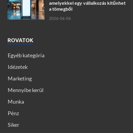
amelyekkel egy vállalkozás kitűnhet
a tömegből
2026-06-06
ROVATOK
Egyéb kategória
Idézetek
Marketing
Mennyibe kerül
Munka
Pénz
Siker