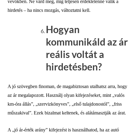
vevőkben. Ne várd meg, míg teljesen érdektelenné válik a
hirdetés – ha nincs mozgás, változtatni kell.
Hogyan
kommunikáld az ár
reális voltát a
hirdetésben?
A jó szövegben finoman, de magabiztosan utalhatsz arra, hogy
az ár megalapozott. Használj olyan kifejezéseket, mint „valós
km-óra állás”, „szervizkönyves”, „első tulajdonostól”, „friss
műszakival”. Ezek bizalmat keltenek, és alátámasztják az árat.
A „jó ár-érték arány” kifejezést is használhatod, ha az autó