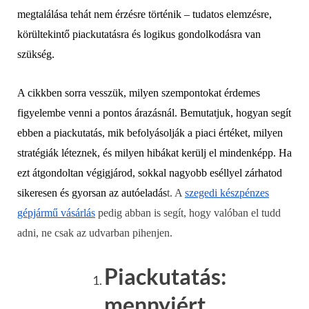
megtalálása tehát nem érzésre történik – tudatos elemzésre,
körültekintő piackutatásra és logikus gondolkodásra van
szükség.
A cikkben sorra vesszük, milyen szempontokat érdemes
figyelembe venni a pontos árazásnál. Bemutatjuk, hogyan segít
ebben a piackutatás, mik befolyásolják a piaci értéket, milyen
stratégiák léteznek, és milyen hibákat kerülj el mindenképp. Ha
ezt átgondoltan végigjárod, sokkal nagyobb eséllyel zárhatod
sikeresen és gyorsan az autóeladás
t. A
szegedi készpénzes
gépjármű vásárlás
pedig abban is segít, hogy valóban el tudd
adni, ne csak az udvarban pihenjen.
Piackutatás:
mennyiért