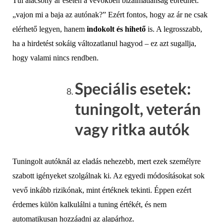
Túl alacsony ár esetén a vevőkben bizalmatlanság ébredhet:
„vajon mi a baja az autónak?” Ezért fontos, hogy az ár ne csak
elérhető legyen, hanem
indokolt és hihető
is. A legrosszabb,
ha a hirdetést sokáig változatlanul hagyod – ez azt sugallja,
hogy valami nincs rendben.
Speciális esetek:
tuningolt, veterán
vagy ritka autók
Tuningolt autóknál az eladás nehezebb, mert ezek személyre
szabott igényeket szolgálnak ki. Az egyedi módosításokat sok
vevő inkább rizikónak, mint értéknek tekinti. Éppen ezért
érdemes külön kalkulálni a tuning értékét, és nem
automatikusan hozzáadni az alapárhoz.