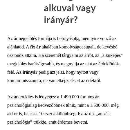
alkuval vagy
irányár?
Az ármegjelölés formája is befolyásolja, mennyire vonzó az
ajánlatod. A
fix ár
általában komolyságot sugall, de kevésbé
ösztönöz alkura. Ha szeretnél tárgyalni az árról, az „alkuképes”
megjelölés barátságosabb, és megnyitja az utat az érdeklődők
felé. Az
irányár
pedig azt jelzi, hogy nyitott vagy
kompromisszumra, de van elképzelésed az értékről.
Az árkerekítés is lényeges: a 1.490.000 forintos ár
pszichológiailag kedvezőbbnek tűnik, mint a 1.500.000, még
akkor is, ha csak 10 ezer a különbség. Ez az ún. „árazási
pszichológia” trükkje, amit érdemes bevetni.