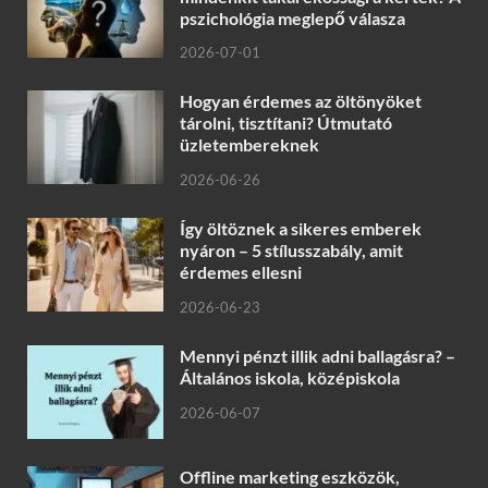
pszichológia meglepő válasza
2026-07-01
Hogyan érdemes az öltönyöket
tárolni, tisztítani? Útmutató
üzletembereknek
2026-06-26
Így öltöznek a sikeres emberek
nyáron – 5 stílusszabály, amit
érdemes ellesni
2026-06-23
Mennyi pénzt illik adni ballagásra? –
Általános iskola, középiskola
2026-06-07
Offline marketing eszközök,