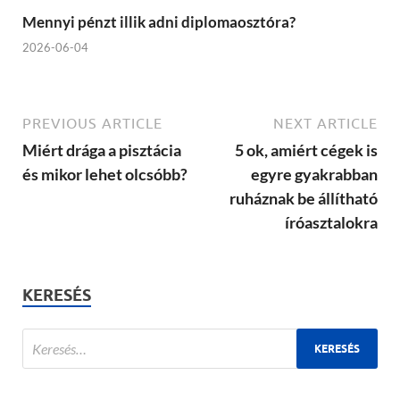
Mennyi pénzt illik adni diplomaosztóra?
2026-06-04
PREVIOUS ARTICLE
NEXT ARTICLE
Miért drága a pisztácia
5 ok, amiért cégek is
és mikor lehet olcsóbb?
egyre gyakrabban
ruháznak be állítható
íróasztalokra
KERESÉS