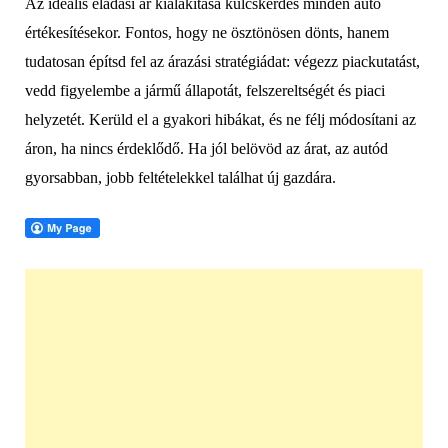
Az ideális eladási ár kialakítása kulcskérdés minden autó
értékesítésekor. Fontos, hogy ne ösztönösen dönts, hanem
tudatosan építsd fel az árazási stratégiádat: végezz piackutatást,
vedd figyelembe a jármű állapotát, felszereltségét és piaci
helyzetét. Kerüld el a gyakori hibákat, és ne félj módosítani az
áron, ha nincs érdeklődő. Ha jól belövöd az árat, az autód
gyorsabban, jobb feltételekkel találhat új gazdára.