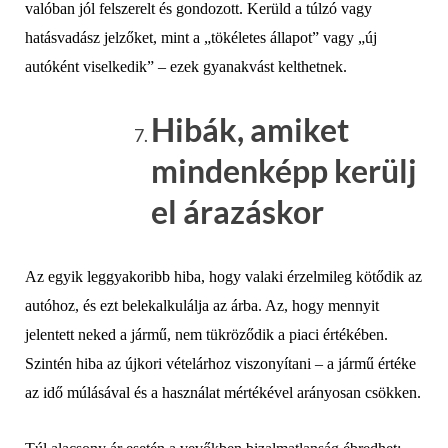
valóban jól felszerelt és gondozott. Kerüld a túlzó vagy
hatásvadász jelzőket, mint a „tökéletes állapot” vagy „új
autóként viselkedik” – ezek gyanakvást kelthetnek.
Hibák, amiket
mindenképp kerülj
el árazáskor
Az egyik leggyakoribb hiba, hogy valaki érzelmileg kötődik az
autóhoz, és ezt belekalkulálja az árba. Az, hogy mennyit
jelentett neked a jármű, nem tükröződik a piaci értékében.
Szintén hiba az újkori vételárhoz viszonyítani – a jármű értéke
az idő múlásával és a használat mértékével arányosan csökken.