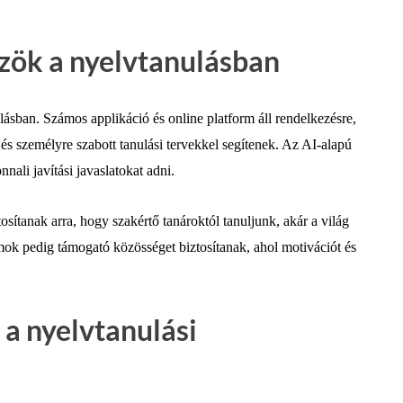
özök a nyelvtanulásban
lásban. Számos applikáció és online platform áll rendelkezésre,
 és személyre szabott tanulási tervekkel segítenek. Az AI-alapú
nali javítási javaslatokat adni.
sítanak arra, hogy szakértő tanároktól tanuljunk, akár a világ
umok pedig támogató közösséget biztosítanak, ahol motivációt és
a nyelvtanulási