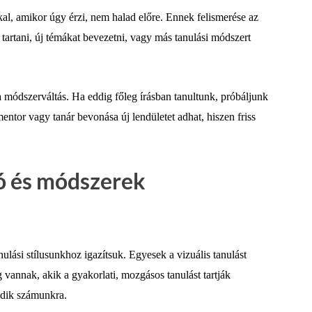
al, amikor úgy érzi, nem halad előre. Ennek felismerése az
 tartani, új témákat bevezetni, vagy más tanulási módszert
 módszerváltás. Ha eddig főleg írásban tanultunk, próbáljunk
ntor vagy tanár bevonása új lendületet adhat, hiszen friss
ó és módszerek
nulási stílusunkhoz igazítsuk. Egyesek a vizuális tanulást
g vannak, akik a gyakorlati, mozgásos tanulást tartják
dik számunkra.