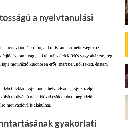
tosságú a nyelvtanulási
et a nyelvtanulás során, akkor is, amikor nehézségekbe
fejlődés iránti vágy, a kulturális érdeklődés vagy akár egy régi
fajta motiváció különösen erős, mert belülről fakad, és nem
yen lehet például egy munkahelyi elvárás, egy közelgő
a külső motiváció néha idővel csökkenhet, megfelelő
lső motivációvá is alakulhat.
nntartásának gyakorlati