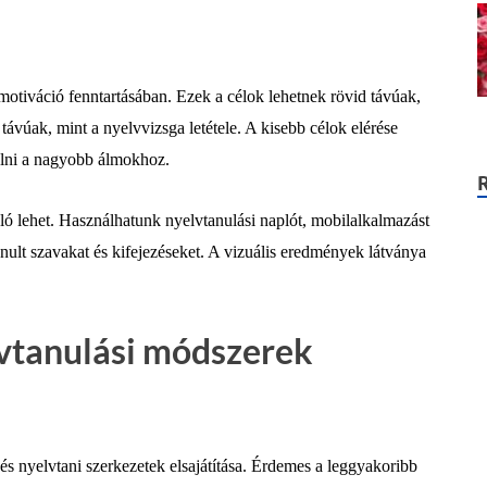
 motiváció fenntartásában. Ezek a célok lehetnek rövid távúak,
távúak, mint a nyelvvizsga letétele. A kisebb célok elérése
rülni a nagyobb álmokhoz.
ó lehet. Használhatunk nyelvtanulási naplót, mobilalkalmazást
nult szavakat és kifejezéseket. A vizuális eredmények látványa
vtanulási módszerek
és nyelvtani szerkezetek elsajátítása. Érdemes a leggyakoribb