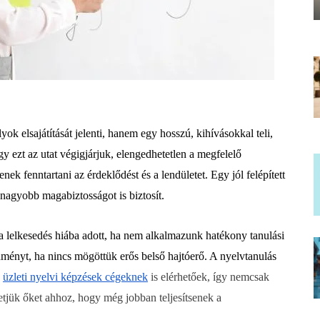
ok elsajátítását jelenti, hanem egy hosszú, kihívásokkal teli,
y ezt az utat végigjárjuk, elengedhetetlen a megfelelő
ek fenntartani az érdeklődést és a lendületet. Egy jól felépített
 nagyobb magabiztosságot is biztosít.
 lelkesedés hiába adott, ha nem alkalmazunk hatékony tanulási
ményt, ha nincs mögöttük erős belső hajtóerő. A nyelvtanulás
z
üzleti nyelvi képzések cégeknek
is elérhetőek, így nemcsak
tjük őket ahhoz, hogy még jobban teljesítsenek a