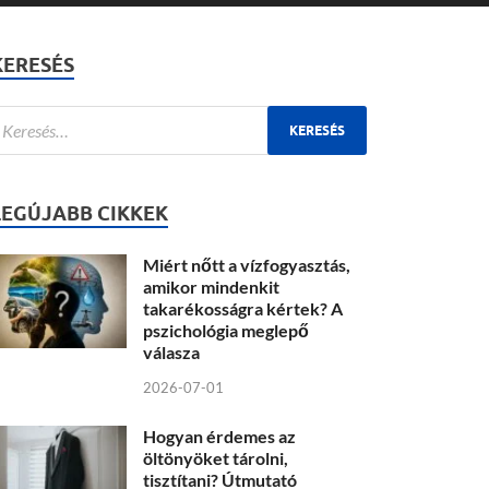
KERESÉS
LEGÚJABB CIKKEK
Miért nőtt a vízfogyasztás,
amikor mindenkit
takarékosságra kértek? A
pszichológia meglepő
válasza
2026-07-01
Hogyan érdemes az
öltönyöket tárolni,
tisztítani? Útmutató