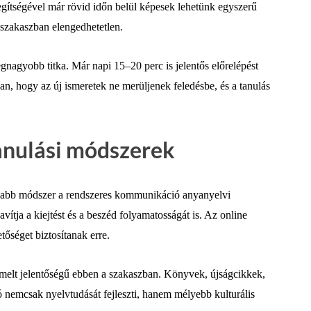
segítségével már rövid időn belül képesek lehetünk egyszerű
szakaszban elengedhetetlen.
gnagyobb titka. Már napi 15–20 perc is jelentős előrelépést
an, hogy az új ismeretek ne merüljenek feledésbe, és a tanulás
anulási módszerek
yabb módszer a rendszeres kommunikáció anyanyelvi
vítja a kiejtést és a beszéd folyamatosságát is. Az online
őséget biztosítanak erre.
iemelt jelentőségű ebben a szakaszban. Könyvek, újságcikkek,
 nemcsak nyelvtudását fejleszti, hanem mélyebb kulturális