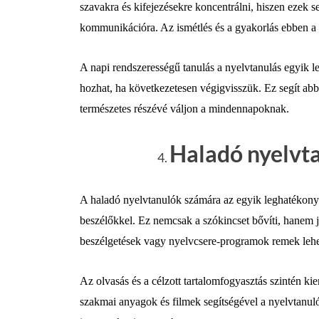
szavakra és kifejezésekre koncentrálni, hiszen ezek 
kommunikációra. Az ismétlés és a gyakorlás ebben a 
A napi rendszerességű tanulás a nyelvtanulás egyik le
hozhat, ha következetesen végigvisszük. Ez segít abb
természetes részévé váljon a mindennapoknak.
Haladó nyelvt
A haladó nyelvtanulók számára az egyik leghatékon
beszélőkkel. Ez nemcsak a szókincset bővíti, hanem ja
beszélgetések vagy nyelvcsere-programok remek lehet
Az olvasás és a célzott tartalomfogyasztás szintén k
szakmai anyagok és filmek segítségével a nyelvtanuló