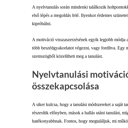
A nyelvtanulás során mindenki találkozik holtpontokk
első lépés a megoldás felé. Ilyenkor érdemes szünetet
kipróbálni.
A motiváció visszaszerzésének egyik legjobb módja a
több beszédgyakorlatot végezni, vagy fordítva. Egy me
szemszögből közelítheti meg a tanulást.
Nyelvtanulási motiváci
összekapcsolása
A siker kulcsa, hogy a tanulási módszereket a saját ta
részesítik előnyben, mások a hallás utáni tanulást, mí
hatékonyabbnak. Fontos, hogy megtaláljuk, mi műkö