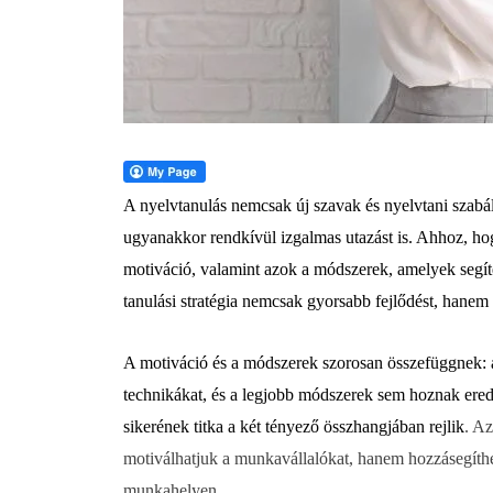
A nyelvtanulás nemcsak új szavak és nyelvtani szabály
ugyanakkor rendkívül izgalmas utazást is. Ahhoz, hog
motiváció, valamint azok a módszerek, amelyek segíten
tanulási stratégia nemcsak gyorsabb fejlődést, hanem
A motiváció és a módszerek szorosan összefüggnek: a
technikákat, és a legjobb módszerek sem hoznak ered
sikerének titka a két tényező összhangjában rejlik
. A
motiválhatjuk a munkavállalókat, hanem hozzásegíthe
munkahelyen.