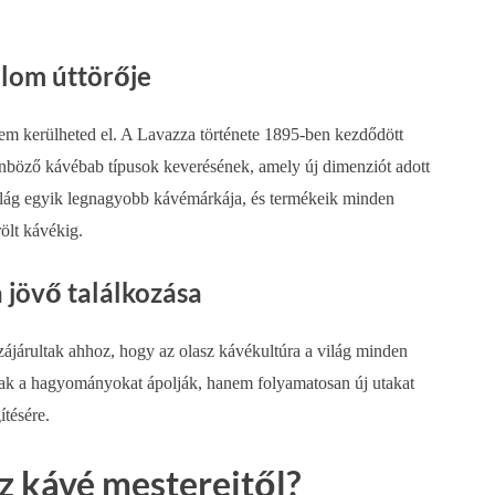
alom úttörője
em kerülheted el. A Lavazza története 1895-ben kezdődött
lönböző kávébab típusok keverésének, amely új dimenziót adott
ilág egyik legnagyobb kávémárkája, és termékeik minden
ölt kávékig.
 jövő találkozása
zzájárultak ahhoz, hogy az olasz kávékultúra a világ minden
sak a hagyományokat ápolják, hanem folyamatosan új utakat
tésére.
z kávé mestereitől?