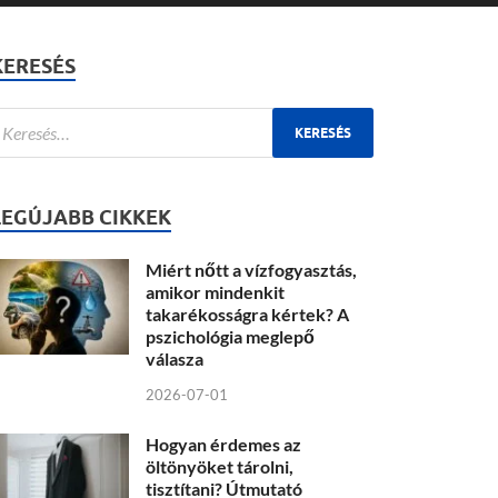
KERESÉS
LEGÚJABB CIKKEK
Miért nőtt a vízfogyasztás,
amikor mindenkit
takarékosságra kértek? A
pszichológia meglepő
válasza
2026-07-01
Hogyan érdemes az
öltönyöket tárolni,
tisztítani? Útmutató