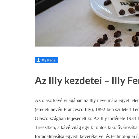
Az Illy kezdetei – Illy 
Az olasz kávé világában az Illy neve mára egyet jelen
(eredeti nevén Francesco Illy), 1892-ben született 
Olaszországban teljesedett ki. Az Illy története 1933-
Triesztben, a kávé világ egyik fontos kikötővárosába
forradalmasítsa egyedi keverékeivel és technológiai új