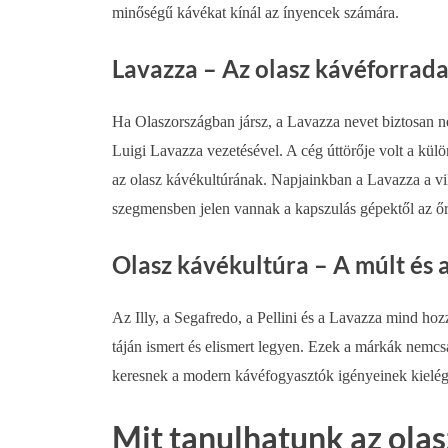
minőségű kávékat kínál az ínyencek számára.
Lavazza – Az olasz kávéforrad
Ha Olaszországban jársz, a Lavazza nevet biztosan n
Luigi Lavazza vezetésével. A cég úttörője volt a kü
az olasz kávékultúrának. Napjainkban a Lavazza a v
szegmensben jelen vannak a kapszulás gépektől az őr
Olasz kávékultúra – A múlt és a
Az Illy, a Segafredo, a Pellini és a Lavazza mind ho
táján ismert és elismert legyen. Ezek a márkák nemc
keresnek a modern kávéfogyasztók igényeinek kielégí
Mit tanulhatunk az olas