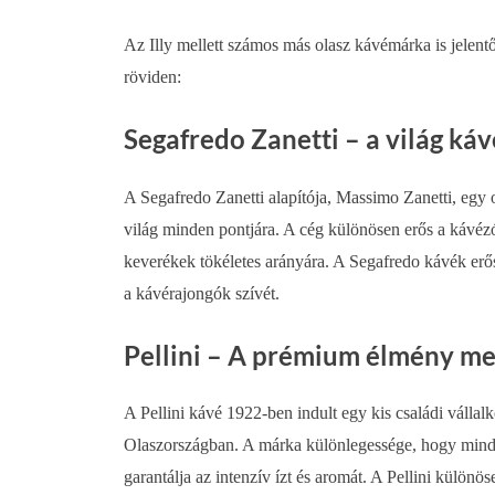
Az Illy mellett számos más olasz kávémárka is jelentő
röviden:
Segafredo Zanetti – a világ ká
A Segafredo Zanetti alapítója, Massimo Zanetti, egy o
világ minden pontjára. A cég különösen erős a kávézó
keverékek tökéletes arányára. A Segafredo kávék erő
a kávérajongók szívét.
Pellini – A prémium élmény me
A Pellini kávé 1922-ben indult egy kis családi válla
Olaszországban. A márka különlegessége, hogy minde
garantálja az intenzív ízt és aromát. A Pellini külön