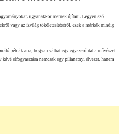
 a hagyományokat, ugyanakkor mernek újítani. Legyen szó
sekről vagy az ízvilág tökéletesítéséről, ezek a márkák mindig
spiráló példák arra, hogyan válhat egy egyszerű ital a művészet
ly kávé elfogyasztása nemcsak egy pillanatnyi élvezet, hanem