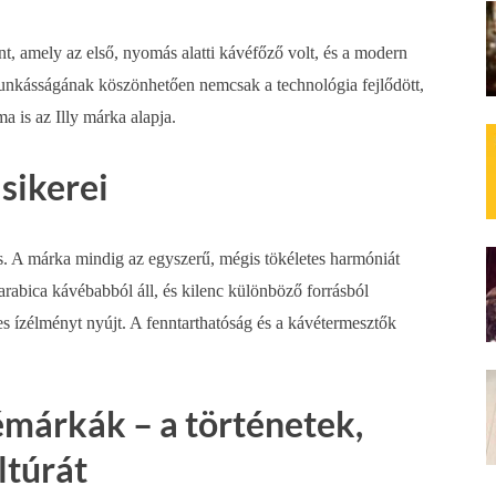
nt, amely az első, nyomás alatti kávéfőző volt, és a modern
munkásságának köszönhetően nemcsak a technológia fejlődött,
a is az Illy márka alapja.
 sikerei
. A márka mindig az egyszerű, mégis tökéletes harmóniát
rabica kávébabból áll, és kilenc különböző forrásból
s ízélményt nyújt. A fenntarthatóság és a kávétermesztők
émárkák – a történetek,
ltúrát