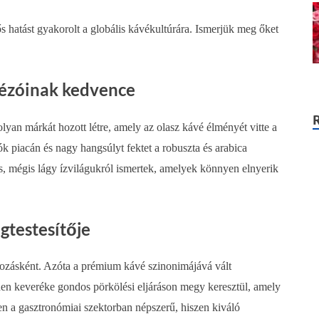
s hatást gyakorolt a globális kávékultúrára. Ismerjük meg őket
vézóinak kedvence
lyan márkát hozott létre, amely az olasz kávé élményét vitte a
k piacán és nagy hangsúlyt fektet a robuszta és arabica
s, mégis lágy ízvilágukról ismertek, amelyek könnyen elnyerik
gtestesítője
lkozásként. Azóta a prémium kávé szinonimájává vált
n keveréke gondos pörkölési eljáráson megy keresztül, amely
ösen a gasztronómiai szektorban népszerű, hiszen kiváló