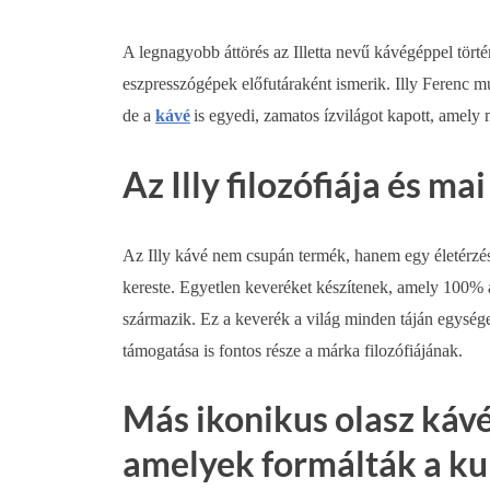
A legnagyobb áttörés az Illetta nevű kávégéppel törté
eszpresszógépek előfutáraként ismerik. Illy Ferenc 
de a
kávé
is egyedi, zamatos ízvilágot kapott, amely m
Az Illy filozófiája és mai
Az Illy kávé nem csupán termék, hanem egy életérzés
kereste. Egyetlen keveréket készítenek, amely 100% a
származik. Ez a keverék a világ minden táján egysége
támogatása is fontos része a márka filozófiájának.
Más ikonikus olasz káv
amelyek formálták a ku