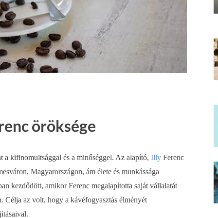
Ferenc öröksége
t a kifinomultsággal és a minőséggel. Az alapító,
Illy
Ferenc
Temesváron, Magyarországon, ám élete és munkássága
ban kezdődött, amikor Ferenc megalapította saját vállalatát
n. Célja az volt, hogy a kávéfogyasztás élményét
ításaival.